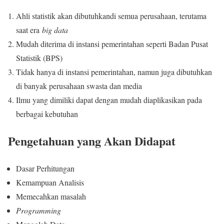
Ahli statistik akan dibutuhkandi semua perusahaan, terutama
saat era
big data
Mudah diterima di instansi pemerintahan seperti Badan Pusat
Statistik (BPS)
Tidak hanya di instansi pemerintahan, namun juga dibutuhkan
di banyak perusahaan swasta dan media
Ilmu yang dimiliki dapat dengan mudah diaplikasikan pada
berbagai kebutuhan
Pengetahuan yang Akan Didapat
Dasar Perhitungan
Kemampuan Analisis
Memecahkan masalah
Programming