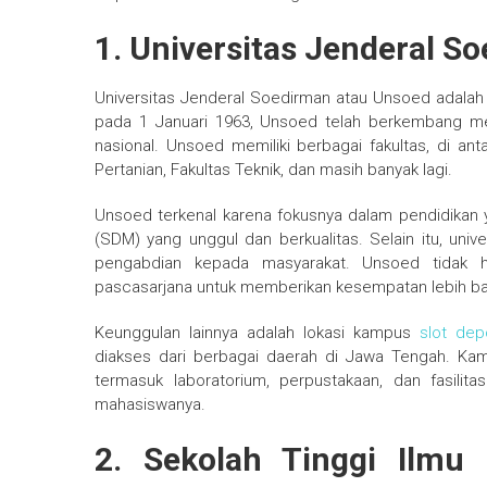
1.
Universitas Jenderal S
Universitas Jenderal Soedirman atau Unsoed adalah sa
pada 1 Januari 1963, Unsoed telah berkembang menj
nasional. Unsoed memiliki berbagai fakultas, di ant
Pertanian, Fakultas Teknik, dan masih banyak lagi.
Unsoed terkenal karena fokusnya dalam pendidika
(SDM) yang unggul dan berkualitas. Selain itu, univ
pengabdian kepada masyarakat. Unsoed tidak h
pascasarjana untuk memberikan kesempatan lebih 
Keunggulan lainnya adalah lokasi kampus
slot dep
diakses dari berbagai daerah di Jawa Tengah. Ka
termasuk laboratorium, perpustakaan, dan fasili
mahasiswanya.
2.
Sekolah Tinggi Ilmu 