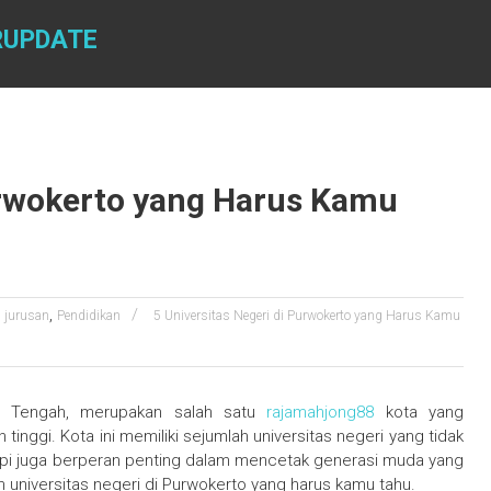
RUPDATE
Purwokerto yang Harus Kamu
,
jurusan
Pendidikan
5 Universitas Negeri di Purwokerto yang Harus Kamu
a Tengah, merupakan salah satu
rajamahjong88
kota yang
inggi. Kota ini memiliki sejumlah universitas negeri yang tidak
tapi juga berperan penting dalam mencetak generasi muda yang
lah universitas negeri di Purwokerto yang harus kamu tahu.