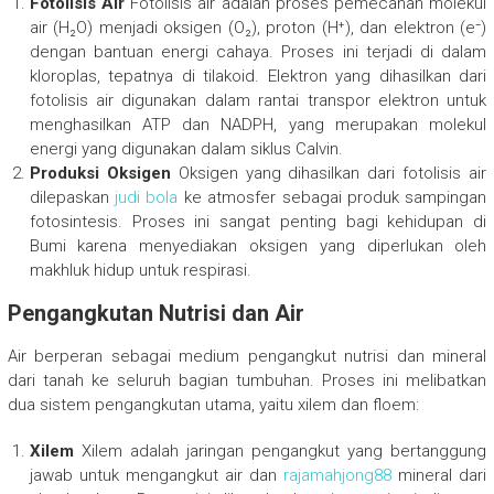
Fotolisis Air
Fotolisis air adalah proses pemecahan molekul
air (H₂O) menjadi oksigen (O₂), proton (H⁺), dan elektron (e⁻)
dengan bantuan energi cahaya. Proses ini terjadi di dalam
kloroplas, tepatnya di tilakoid. Elektron yang dihasilkan dari
fotolisis air digunakan dalam rantai transpor elektron untuk
menghasilkan ATP dan NADPH, yang merupakan molekul
energi yang digunakan dalam siklus Calvin.
Produksi Oksigen
Oksigen yang dihasilkan dari fotolisis air
dilepaskan
judi bola
ke atmosfer sebagai produk sampingan
fotosintesis. Proses ini sangat penting bagi kehidupan di
Bumi karena menyediakan oksigen yang diperlukan oleh
makhluk hidup untuk respirasi.
Pengangkutan Nutrisi dan Air
Air berperan sebagai medium pengangkut nutrisi dan mineral
dari tanah ke seluruh bagian tumbuhan. Proses ini melibatkan
dua sistem pengangkutan utama, yaitu xilem dan floem:
Xilem
Xilem adalah jaringan pengangkut yang bertanggung
jawab untuk mengangkut air dan
rajamahjong88
mineral dari