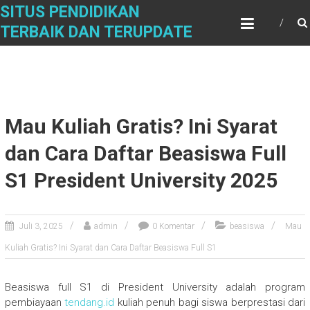
Skip
SITUS PENDIDIKAN
to
TERBAIK DAN TERUPDATE
content
Mau Kuliah Gratis? Ini Syarat
dan Cara Daftar Beasiswa Full
S1 President University 2025
Juli 3, 2025
admin
0 Komentar
beasiswa
Mau
Kuliah Gratis? Ini Syarat dan Cara Daftar Beasiswa Full S1
Beasiswa full S1 di President University adalah program
pembiayaan
tendang.id
kuliah penuh bagi siswa berprestasi dari