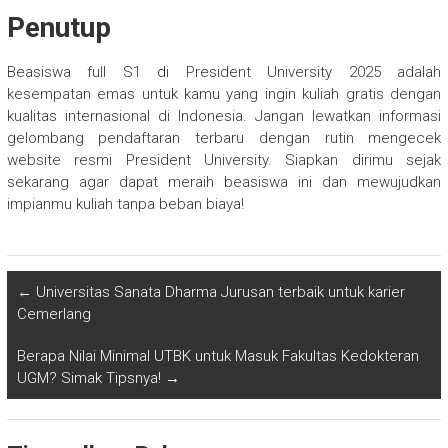
Penutup
Beasiswa full S1 di President University 2025 adalah
kesempatan emas untuk kamu yang ingin kuliah gratis dengan
kualitas internasional di Indonesia. Jangan lewatkan informasi
gelombang pendaftaran terbaru dengan rutin mengecek
website resmi President University. Siapkan dirimu sejak
sekarang agar dapat meraih beasiswa ini dan mewujudkan
impianmu kuliah tanpa beban biaya!
←
Universitas Sanata Dharma Jurusan terbaik untuk karier
Cemerlang
Berapa Nilai Minimal UTBK untuk Masuk Fakultas Kedokteran
UGM? Simak Tipsnya!
→