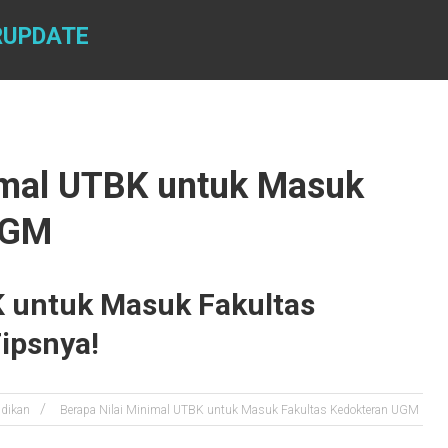
RUPDATE
nimal UTBK untuk Masuk
UGM
K untuk Masuk Fakultas
ipsnya!
idikan
Berapa Nilai Minimal UTBK untuk Masuk Fakultas Kedokteran UGM