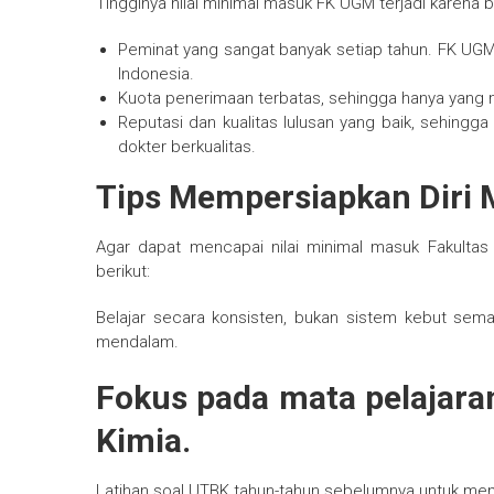
Tingginya nilai minimal masuk FK UGM terjadi karena 
Peminat yang sangat banyak setiap tahun. FK UGM s
Indonesia.
Kuota penerimaan terbatas, sehingga hanya yang mem
Reputasi dan kualitas lulusan yang baik, sehingg
dokter berkualitas.
Tips Mempersiapkan Diri
Agar dapat mencapai nilai minimal masuk Fakulta
berikut:
Belajar secara konsisten, bukan sistem kebut se
mendalam.
Fokus pada mata pelajaran
Kimia.
Latihan soal UTBK tahun-tahun sebelumnya untuk mem