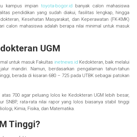
atu kampus impian
toyota-bogor.id
banyak calon mahasiswa
alitas pendidikan yang sudah diakui, fasilitas lengkap, hingga
Kedokteran, Kesehatan Masyarakat, dan Keperawatan (FK-KMK)
ari calon mahasiswa adalah berapa nilai minimal untuk masuk
Kedokteran UGM
nimal untuk masuk Fakultas
inetnews.id
Kedokteran, baik melalui
 jalur mandiri. Namun, berdasarkan pengalaman tahun-tahun
nggi, berada di kisaran 680 – 725 pada UTBK sebagai patokan
i atas 700 agar peluang lolos ke Kedokteran UGM lebih besar,
r SNBP, rata-rata nilai rapor yang lolos biasanya stabil tinggi
iologi, Kimia, Fisika, dan Matematika.
M Tinggi?