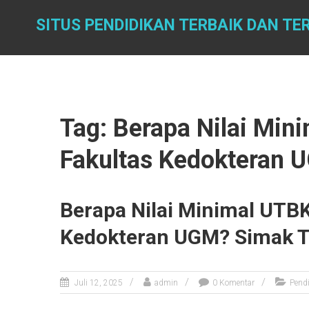
Skip
to
SITUS PENDIDIKAN TERBAIK DAN TE
content
Tag: Berapa Nilai Mi
Fakultas Kedokteran 
Berapa Nilai Minimal UTB
Kedokteran UGM? Simak T
Juli 12, 2025
admin
0 Komentar
Pend