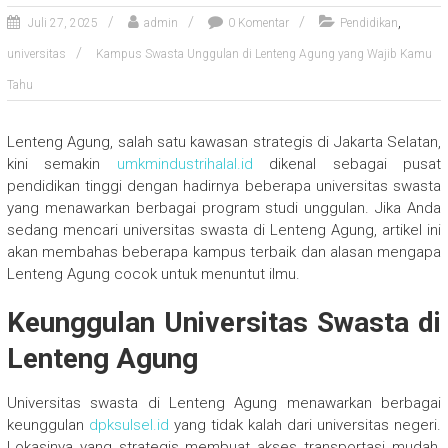
,
Juli 27, 2025
admin
0 Komentar
Pendidikan
universitas
Kampus Swasta Unggulan di Lenteng Agung yang Wajib Kamu
Tahu
Lenteng Agung, salah satu kawasan strategis di Jakarta Selatan,
kini semakin
umkmindustrihalal.id
dikenal sebagai pusat
pendidikan tinggi dengan hadirnya beberapa universitas swasta
yang menawarkan berbagai program studi unggulan. Jika Anda
sedang mencari universitas swasta di Lenteng Agung, artikel ini
akan membahas beberapa kampus terbaik dan alasan mengapa
Lenteng Agung cocok untuk menuntut ilmu.
Keunggulan Universitas Swasta di
Lenteng Agung
Universitas swasta di Lenteng Agung menawarkan berbagai
keunggulan
dpksulsel.id
yang tidak kalah dari universitas negeri.
Lokasinya yang strategis membuat akses transportasi mudah,