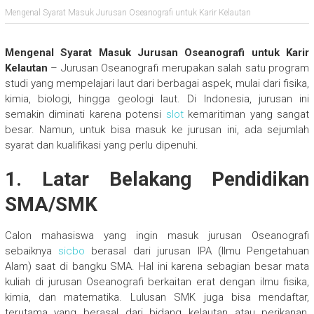
Mengenal Syarat Masuk Jurusan Oseanografi untuk Karir Kelautan
Mengenal Syarat Masuk Jurusan Oseanografi untuk Karir
Kelautan
– Jurusan Oseanografi merupakan salah satu program
studi yang mempelajari laut dari berbagai aspek, mulai dari fisika,
kimia, biologi, hingga geologi laut. Di Indonesia, jurusan ini
semakin diminati karena potensi
slot
kemaritiman yang sangat
besar. Namun, untuk bisa masuk ke jurusan ini, ada sejumlah
syarat dan kualifikasi yang perlu dipenuhi.
1. Latar Belakang Pendidikan
SMA/SMK
Calon mahasiswa yang ingin masuk jurusan Oseanografi
sebaiknya
sicbo
berasal dari jurusan IPA (Ilmu Pengetahuan
Alam) saat di bangku SMA. Hal ini karena sebagian besar mata
kuliah di jurusan Oseanografi berkaitan erat dengan ilmu fisika,
kimia, dan matematika. Lulusan SMK juga bisa mendaftar,
terutama yang berasal dari bidang kelautan atau perikanan,