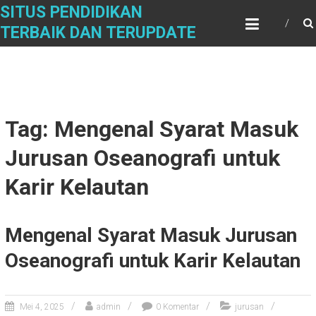
Skip
SITUS PENDIDIKAN
to
TERBAIK DAN TERUPDATE
content
Tag: Mengenal Syarat Masuk
Jurusan Oseanografi untuk
Karir Kelautan
Mengenal Syarat Masuk Jurusan
Oseanografi untuk Karir Kelautan
Mei 4, 2025
admin
0 Komentar
jurusan