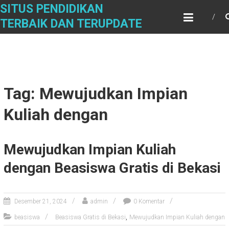
Skip
SITUS PENDIDIKAN
to
TERBAIK DAN TERUPDATE
content
Tag: Mewujudkan Impian
Kuliah dengan
Mewujudkan Impian Kuliah
dengan Beasiswa Gratis di Bekasi
Desember 21, 2024
admin
0 Komentar
,
beasiswa
Beasiswa Gratis di Bekasi
Mewujudkan Impian Kuliah dengan