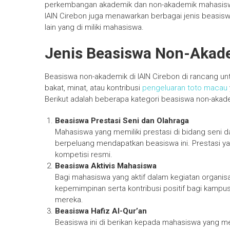
perkembangan akademik dan non-akademik mahasiswa
IAIN Cirebon juga menawarkan berbagai jenis beasis
lain yang di miliki mahasiswa.
Jenis Beasiswa Non-Akad
Beasiswa non-akademik di IAIN Cirebon di rancang
bakat, minat, atau kontribusi
pengeluaran toto macau
Berikut adalah beberapa kategori beasiswa non-akade
Beasiswa Prestasi Seni dan Olahraga
Mahasiswa yang memiliki prestasi di bidang seni dan
berpeluang mendapatkan beasiswa ini. Prestasi yang 
kompetisi resmi.
Beasiswa Aktivis Mahasiswa
Bagi mahasiswa yang aktif dalam kegiatan organi
kepemimpinan serta kontribusi positif bagi kampus
mereka.
Beasiswa Hafiz Al-Qur’an
Beasiswa ini di berikan kepada mahasiswa yang m