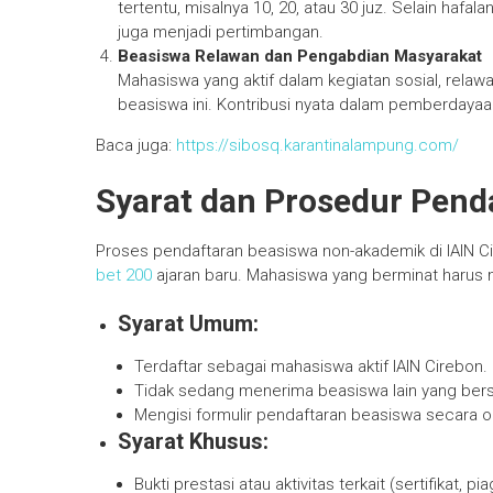
tertentu, misalnya 10, 20, atau 30 juz. Selain haf
juga menjadi pertimbangan.
Beasiswa Relawan dan Pengabdian Masyarakat
Mahasiswa yang aktif dalam kegiatan sosial, rel
beasiswa ini. Kontribusi nyata dalam pemberdayaa
Baca juga:
https://sibosq.karantinalampung.com/
Syarat dan Prosedur Pend
Proses pendaftaran beasiswa non-akademik di IAIN C
bet 200
ajaran baru. Mahasiswa yang berminat harus
Syarat Umum:
Terdaftar sebagai mahasiswa aktif IAIN Cirebon.
Tidak sedang menerima beasiswa lain yang bers
Mengisi formulir pendaftaran beasiswa secara o
Syarat Khusus:
Bukti prestasi atau aktivitas terkait (sertifikat, p