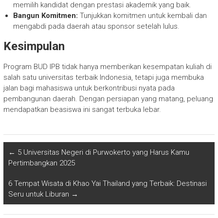
memilih kandidat dengan prestasi akademik yang baik.
Bangun Komitmen:
Tunjukkan komitmen untuk kembali dan
mengabdi pada daerah atau sponsor setelah lulus.
Kesimpulan
Program BUD IPB tidak hanya memberikan kesempatan kuliah di
salah satu universitas terbaik Indonesia, tetapi juga membuka
jalan bagi mahasiswa untuk berkontribusi nyata pada
pembangunan daerah. Dengan persiapan yang matang, peluang
mendapatkan beasiswa ini sangat terbuka lebar.
←
5 Universitas Negeri di Purwokerto yang Harus Kamu
Pertimbangkan 2025
6 Tempat Wisata di Khao Yai Thailand yang Terbaik: Destinasi
Seru untuk Liburan
→