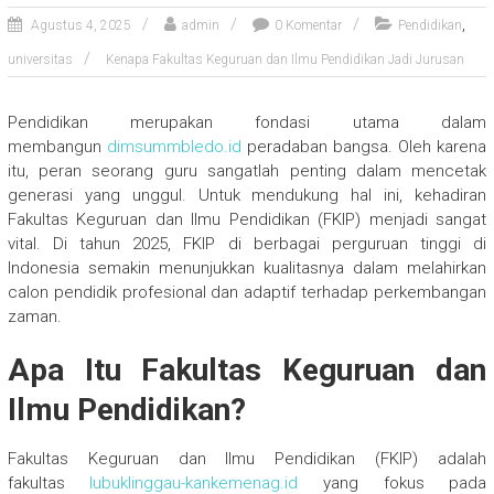
,
Agustus 4, 2025
admin
0 Komentar
Pendidikan
universitas
Kenapa Fakultas Keguruan dan Ilmu Pendidikan Jadi Jurusan
Pendidikan merupakan fondasi utama dalam
membangun
dimsummbledo.id
peradaban bangsa. Oleh karena
itu, peran seorang guru sangatlah penting dalam mencetak
generasi yang unggul. Untuk mendukung hal ini, kehadiran
Fakultas Keguruan dan Ilmu Pendidikan (FKIP) menjadi sangat
vital. Di tahun 2025, FKIP di berbagai perguruan tinggi di
Indonesia semakin menunjukkan kualitasnya dalam melahirkan
calon pendidik profesional dan adaptif terhadap perkembangan
zaman.
Apa Itu Fakultas Keguruan dan
Ilmu Pendidikan?
Fakultas Keguruan dan Ilmu Pendidikan (FKIP) adalah
fakultas
lubuklinggau-kankemenag.id
yang fokus pada